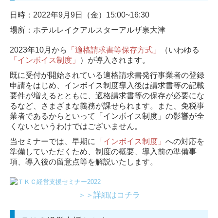
相続の相談のある方へ
日時：2022年9月9日（金）15:00~16:30
場所：ホテルレイクアルスターアルザ泉大津
新規のお客様へ
2023年10月から
「適格請求書等保存方式」
（いわゆる
What's new
「インボイス制度」
）が導入されます。
既に受付が開始されている適格請求書発行事業者の登録
セミナー案内
申請をはじめ、インボイス制度導入後は請求書等の記載
要件が増えるとともに、適格請求書等の保存が必要にな
オンデマンドセミナー
るなど、さまざまな義務が課せられます。また、免税事
業者であるからといって「インボイス制度」の影響が全
お客様の声（CM出演）
くないというわけではございません。
当セミナーでは、早期に
「インボイス制度」
への対応を
お問合せ
準備していただくため、制度の概要、導入前の準備事
項、導入後の留意点等を解説いたします。
＞＞詳細はコチラ